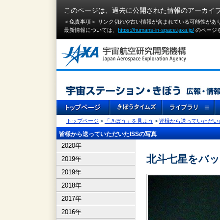
このページは、過去に公開された情報のアーカイ
＜免責事項＞ リンク切れや古い情報が含まれている可能性があ
最新情報については、
https://humans-in-space.jaxa.jp/
のページ
トップページ
>
「きぼう」を見よう
>
皆様から送っていただいた
皆様から送っていただいたISSの写真
2020年
北斗七星をバッ
2019年
2019年
2018年
2017年
2016年