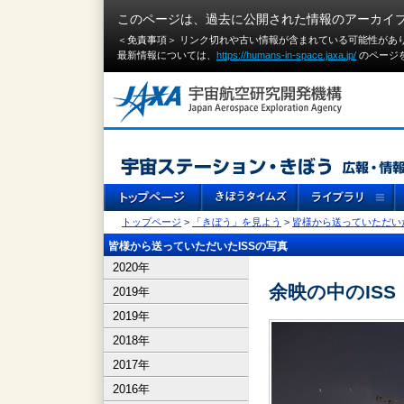
このページは、過去に公開された情報のアーカイ
＜免責事項＞ リンク切れや古い情報が含まれている可能性があ
最新情報については、
https://humans-in-space.jaxa.jp/
のページ
トップページ
>
「きぼう」を見よう
>
皆様から送っていただいた
皆様から送っていただいたISSの写真
2020年
余映の中のISS
2019年
2019年
2018年
2017年
2016年