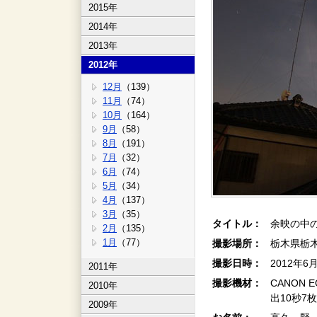
2015年
2014年
2013年
2012年
12月
（139）
11月
（74）
10月
（164）
9月
（58）
8月
（191）
7月
（32）
6月
（74）
5月
（34）
4月
（137）
3月
（35）
タイトル：
余映の中の
2月
（135）
1月
（77）
撮影場所：
栃木県栃
撮影日時：
2012年6
2011年
撮影機材：
CANON E
2010年
出10秒7
2009年