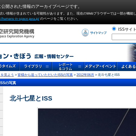
に公開された情報のアーカイブページです。
や古い情報が含まれている可能性があります。また、現在のWebブラウザーでは⼀部が機能
://humans-in-space.jaxa.jp/
のページをご覧ください。
ISSサイ
」を見よう
>
皆様から送っていただいたISSの写真
>
2012年06月
> 北斗七星とISS
SSの写真
北斗七星とISS