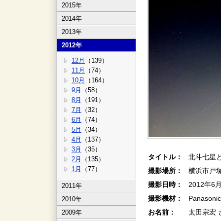
2015年
2014年
2013年
2012年
12月
（139）
11月
（74）
10月
（164）
9月
（58）
8月
（191）
7月
（32）
6月
（74）
5月
（34）
4月
（137）
3月
（35）
タイトル：
北斗七星と
2月
（135）
1月
（77）
撮影場所：
横浜市戸
撮影日時：
2012年6
2011年
撮影機材：
Panaso
2010年
お名前：
太田宗宏 
2009年