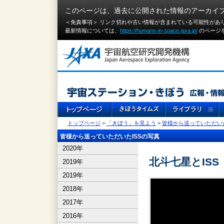
このページは、過去に公開された情報のアーカイ
＜免責事項＞ リンク切れや古い情報が含まれている可能性があ
最新情報については、
https://humans-in-space.jaxa.jp/
のページ
トップページ
>
「きぼう」を見よう
>
皆様から送っていただいた
皆様から送っていただいたISSの写真
2020年
北斗七星とISS
2019年
2019年
2018年
2017年
2016年