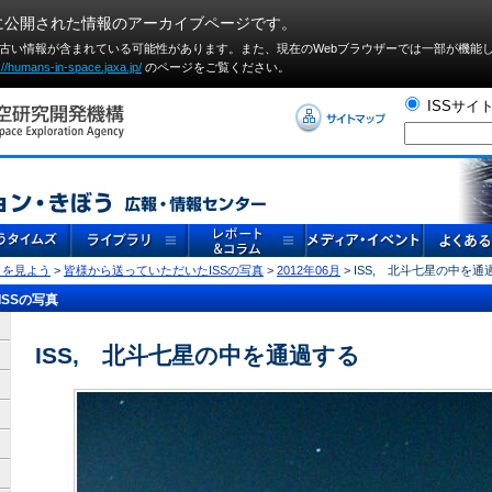
に公開された情報のアーカイブページです。
や古い情報が含まれている可能性があります。また、現在のWebブラウザーでは⼀部が機能
://humans-in-space.jaxa.jp/
のページをご覧ください。
ISSサイ
」を見よう
>
皆様から送っていただいたISSの写真
>
2012年06月
> ISS, 北斗七星の中を通
SSの写真
ISS, 北斗七星の中を通過する