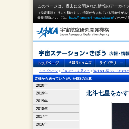
このページは、過去に公開された情報のアーカイ
＜免責事項＞ リンク切れや古い情報が含まれている可能性があ
最新情報については、
https://humans-in-space.jaxa.jp/
のページ
トップページ
>
「きぼう」を見よう
>
皆様から送っていただいた
皆様から送っていただいたISSの写真
2020年
北斗七星をかす
2019年
2019年
2018年
2017年
2016年