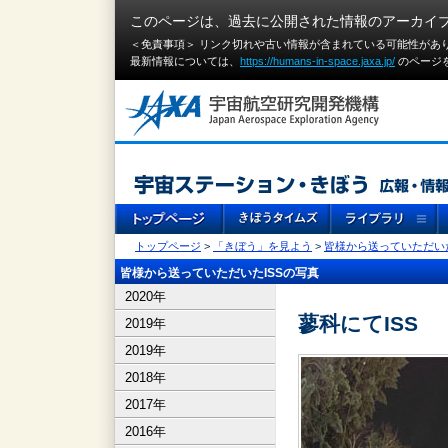
このページは、過去に公開された情報のアーカイ
＜免責事項＞ リンク切れや古い情報が含まれている可能性があ
最新情報については、
https://humans-in-space.jaxa.jp/
のページ
トップページ
>
「きぼう」を見よう
>
皆様から送っていただいた
皆様から送っていただいたISSの写真
2020年
蓼科にてISS
2019年
2019年
2018年
2017年
2016年