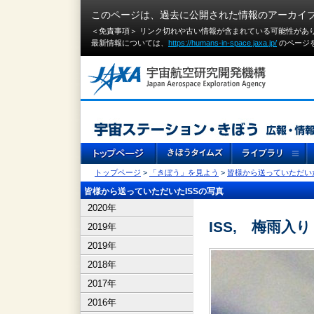
このページは、過去に公開された情報のアーカイ
＜免責事項＞ リンク切れや古い情報が含まれている可能性があ
最新情報については、
https://humans-in-space.jaxa.jp/
のページ
トップページ
>
「きぼう」を見よう
>
皆様から送っていただいた
皆様から送っていただいたISSの写真
2020年
ISS, 梅雨
2019年
2019年
2018年
2017年
2016年