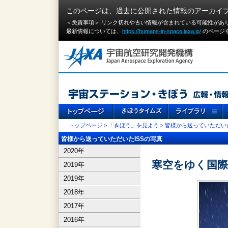
このページは、過去に公開された情報のアーカイ
＜免責事項＞ リンク切れや古い情報が含まれている可能性があ
最新情報については、
https://humans-in-space.jaxa.jp/
のページ
トップページ
>
「きぼう」を見よう
>
皆様から送っていただいた
皆様から送っていただいたISSの写真
2020年
寒空をゆく国
2019年
2019年
2018年
2017年
2016年