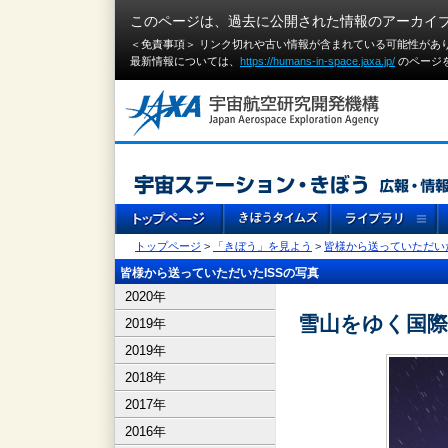
このページは、過去に公開された情報のアーカイ
＜免責事項＞ リンク切れや古い情報が含まれている可能性があ
最新情報については、
https://humans-in-space.jaxa.jp/
のページ
トップページ
>
「きぼう」を見よう
>
皆様から送っていただいた
皆様から送っていただいたISSの写真
2020年
雪山をゆく国
2019年
2019年
2018年
2017年
2016年