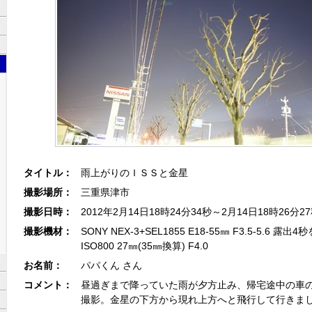
タイトル：
雨上がりのＩＳＳと金星
撮影場所：
三重県津市
撮影日時：
2012年2月14日18時24分34秒～2月14日18時26分2
撮影機材：
SONY NEX-3+SEL1855 E18-55㎜ F3.5-5.6 露出
ISO800 27㎜(35㎜換算) F4.0
お名前：
パパくん さん
コメント：
昼過ぎまで降っていた雨が夕方止み、帰宅途中の車
撮影。金星の下方から現れ上方へと飛行して行きま