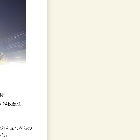
7秒
4秒を24枚合成
の列を見ながらの
した。