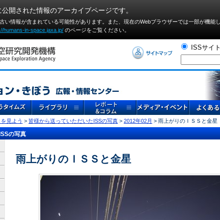
に公開された情報のアーカイブページです。
や古い情報が含まれている可能性があります。また、現在のWebブラウザーでは⼀部が機能
://humans-in-space.jaxa.jp/
のページをご覧ください。
ISSサイ
」を見よう
>
皆様から送っていただいたISSの写真
>
2012年02月
> 雨上がりのＩＳＳと金星
SSの写真
雨上がりのＩＳＳと金星