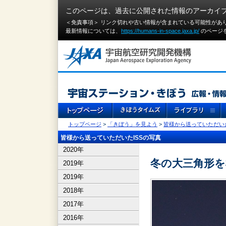
このページは、過去に公開された情報のアーカイ
＜免責事項＞ リンク切れや古い情報が含まれている可能性があ
最新情報については、
https://humans-in-space.jaxa.jp/
のページ
トップページ
>
「きぼう」を見よう
>
皆様から送っていただいた
皆様から送っていただいたISSの写真
2020年
冬の大三角形
2019年
2019年
2018年
2017年
2016年