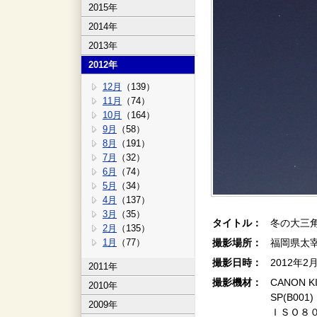
2015年
2014年
2013年
2012年
12月
（139）
11月
（74）
10月
（164）
9月
（58）
8月
（191）
7月
（32）
6月
（74）
5月
（34）
4月
（137）
3月
（35）
タイトル：
冬の大三
2月
（135）
1月
（77）
撮影場所：
福岡県太
撮影日時：
2012年2
2011年
撮影機材：
CANON KI
2010年
SP(B0
2009年
ＩＳＯ８