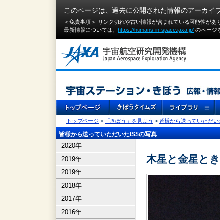
このページは、過去に公開された情報のアーカイ
＜免責事項＞ リンク切れや古い情報が含まれている可能性があ
最新情報については、
https://humans-in-space.jaxa.jp/
のページ
トップページ
>
「きぼう」を見よう
>
皆様から送っていただいた
皆様から送っていただいたISSの写真
2020年
木星と金星と
2019年
2019年
2018年
2017年
2016年