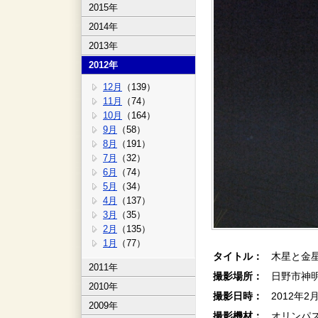
2015年
2014年
2013年
2012年
12月
（139）
11月
（74）
10月
（164）
9月
（58）
8月
（191）
7月
（32）
6月
（74）
5月
（34）
4月
（137）
3月
（35）
2月
（135）
1月
（77）
タイトル：
木星と金
2011年
撮影場所：
日野市神
2010年
撮影日時：
2012年2
2009年
撮影機材：
オリンパス６