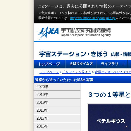
このページは、過去に公開された情報のアーカイ
＜免責事項＞ リンク切れや古い情報が含まれている可能性があ
最新情報については、
https://humans-in-space.jaxa.jp/
のページ
トップページ
>
「きぼう」を見よう
>
皆様から送っていただいた
皆様から送っていただいたISSの写真
2020年
３つの１等星と
2019年
2019年
2018年
2017年
2016年