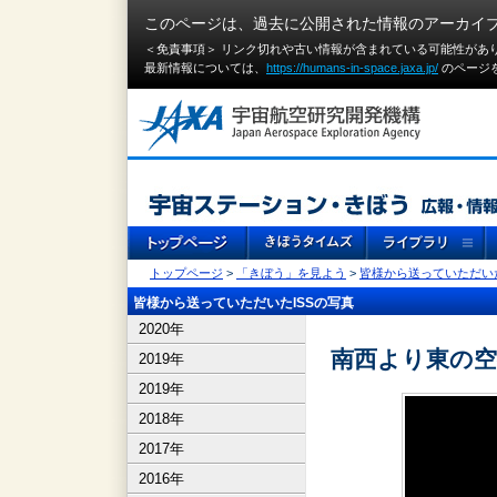
このページは、過去に公開された情報のアーカイ
＜免責事項＞ リンク切れや古い情報が含まれている可能性があ
最新情報については、
https://humans-in-space.jaxa.jp/
のページ
トップページ
>
「きぼう」を見よう
>
皆様から送っていただいた
皆様から送っていただいたISSの写真
2020年
南西より東の空
2019年
2019年
2018年
2017年
2016年