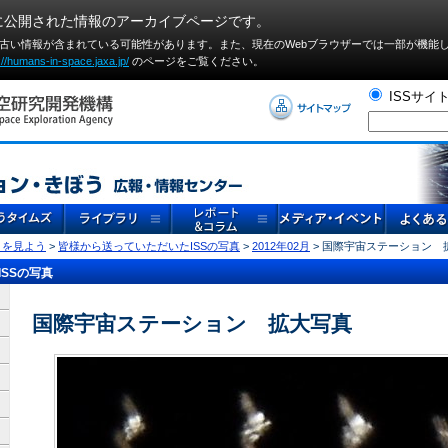
に公開された情報のアーカイブページです。
や古い情報が含まれている可能性があります。また、現在のWebブラウザーでは⼀部が機能
://humans-in-space.jaxa.jp/
のページをご覧ください。
ISSサイ
」を見よう
>
皆様から送っていただいたISSの写真
>
2012年02月
> 国際宇宙ステーション 
SSの写真
国際宇宙ステーション 拡大写真