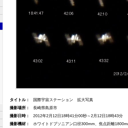
タイトル：
国際宇宙ステーション 拡大写真
撮影場所：
長崎県島原市
撮影日時：
2012年2月12日18時41分00秒～2月12日18時43分
撮影機材：
ホワイトドブソニアン口径300mm、焦点距離1800mm、