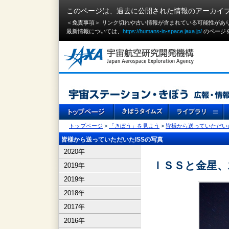
このページは、過去に公開された情報のアーカイ
＜免責事項＞ リンク切れや古い情報が含まれている可能性があ
最新情報については、
https://humans-in-space.jaxa.jp/
のページ
トップページ
>
「きぼう」を見よう
>
皆様から送っていただいた
皆様から送っていただいたISSの写真
2020年
ＩＳＳと金星、
2019年
2019年
2018年
2017年
2016年