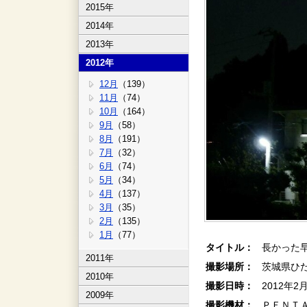
2015年
2014年
2013年
2012年
12月
（139）
11月
（74）
10月
（164）
9月
（58）
8月
（191）
7月
（32）
6月
（74）
5月
（34）
4月
（137）
3月
（35）
2月
（135）
1月
（77）
タイトル：
長かった
2011年
撮影場所：
茨城県ひ
2010年
撮影日時：
2012年2
2009年
撮影機材：
ＰＥＮＴＡ