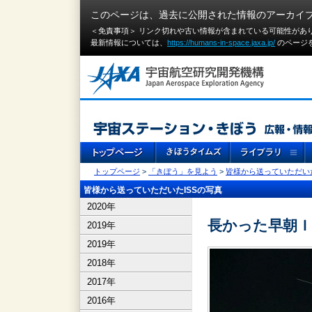
このページは、過去に公開された情報のアーカイ
＜免責事項＞ リンク切れや古い情報が含まれている可能性があ
最新情報については、
https://humans-in-space.jaxa.jp/
のページ
トップページ
>
「きぼう」を見よう
>
皆様から送っていただいた
皆様から送っていただいたISSの写真
2020年
長かった早朝Ｉ
2019年
2019年
2018年
2017年
2016年