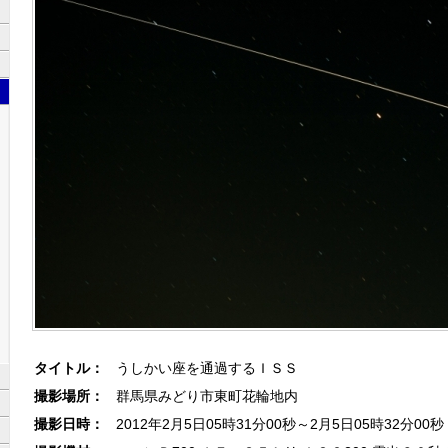
タイトル：
うしかい座を通過するＩＳＳ
撮影場所：
群馬県みどり市東町花輪地内
撮影日時：
2012年2月5日05時31分00秒～2月5日05時32分00秒