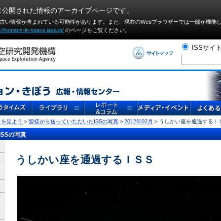
に公開された情報のアーカイブページです。
や古い情報が含まれている可能性があります。また、現在のWebブラウザーでは⼀部が機能
://humans-in-space.jaxa.jp/
のページをご覧ください。
ISSサイ
」を見よう
>
皆様から送っていただいたISSの写真
>
2012年02月
> うしかい座を通過するＩ
SSの写真
うしかい座を通過するＩＳＳ