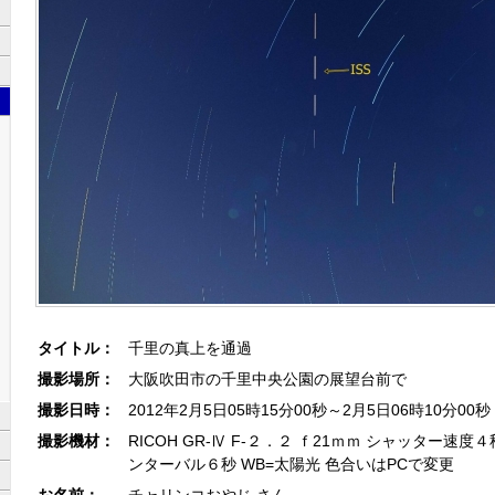
タイトル：
千里の真上を通過
撮影場所：
大阪吹田市の千里中央公園の展望台前で
撮影日時：
2012年2月5日05時15分00秒～2月5日06時10分00秒
撮影機材：
RICOH GR-Ⅳ F-２．２ ｆ21ｍｍ シャッター速度４
ンターバル６秒 WB=太陽光 色合いはPCで変更