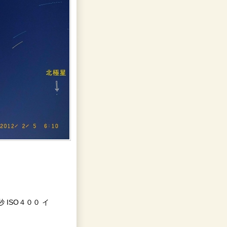
秒 ISO４００ イ