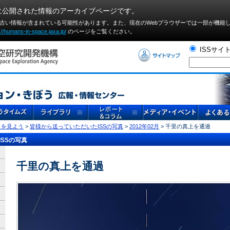
に公開された情報のアーカイブページです。
や古い情報が含まれている可能性があります。また、現在のWebブラウザーでは⼀部が機能
://humans-in-space.jaxa.jp/
のページをご覧ください。
ISSサイ
」を見よう
>
皆様から送っていただいたISSの写真
>
2012年02月
> 千里の真上を通過
SSの写真
千里の真上を通過