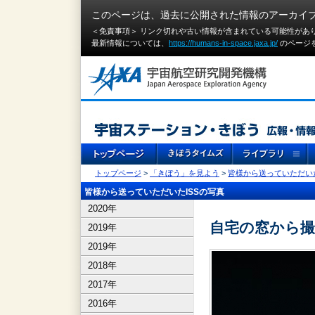
このページは、過去に公開された情報のアーカイ
＜免責事項＞ リンク切れや古い情報が含まれている可能性があ
最新情報については、
https://humans-in-space.jaxa.jp/
のページ
トップページ
>
「きぼう」を見よう
>
皆様から送っていただいた
皆様から送っていただいたISSの写真
2020年
自宅の窓から
2019年
2019年
2018年
2017年
2016年