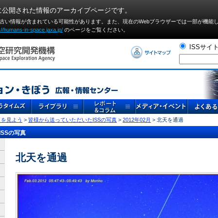
に公開された情報のアーカイブページです。
や古い情報が含まれている可能性があります。また、現在のWebブラウザーでは⼀部が機能
://humans-in-space.jaxa.jp/
のページをご覧ください。
ISSサイ
」を見よう
>
皆様から送っていただいたISSの写真
>
2012年02月
> 北天を通過
SSの写真
北天を通過