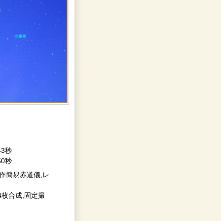
43秒
50秒
0秒,自作簡易赤道儀,レ
,連写4枚合成,固定撮