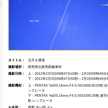
タイトル：
北天を通過
撮影場所：
群馬県北群馬郡榛東村
撮影日時：
上：2012年2月3日05時47分43秒～2月3日05時49分
下：2012年2月3日05時47分55秒～2月3日05時49分
撮影機材：
上：PENTAX *istDS,15mm,F4.5,ISO1600,B12
ンズヒータ
下：PENTAX *istDS,15mm,F4.0,ISO3200,30秒
影,レンズヒータ
お名前：
森野 洋一郎 さん