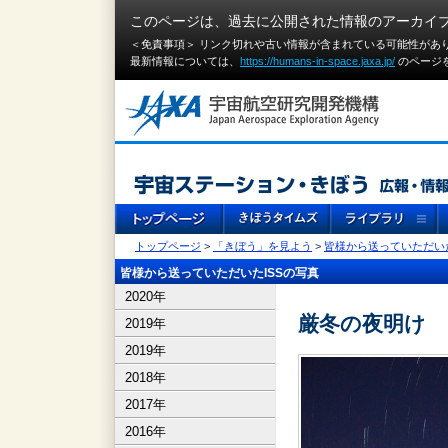
このページは、過去に公開された情報のアーカイ
＜免責事項＞ リンク切れや古い情報が含まれている可能性があ
最新情報については、
https://humans-in-space.jaxa.jp/
のページ
トップページ
>
「きぼう」を見よう
>
皆様から送っていただいた
皆様から送っていただいたISSの写真
2020年
厳冬の夜明け
2019年
2019年
2018年
2017年
2016年