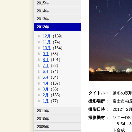
2015年
2014年
2013年
2012年
12月
（139）
11月
（74）
10月
（164）
9月
（58）
8月
（191）
7月
（32）
6月
（74）
5月
（34）
4月
（137）
3月
（35）
タイトル：
厳冬の夜
2月
（135）
1月
（77）
撮影場所：
富士市柏
撮影日時：
2012年2
2011年
撮影機材：
ソニーDSLR
2010年
～8 S4～
2009年
ト合成