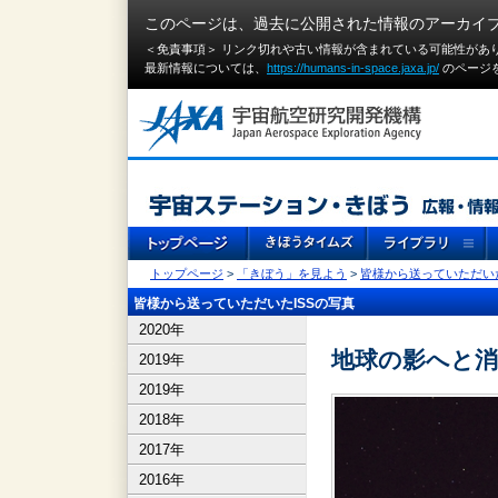
このページは、過去に公開された情報のアーカイ
＜免責事項＞ リンク切れや古い情報が含まれている可能性があ
最新情報については、
https://humans-in-space.jaxa.jp/
のページ
トップページ
>
「きぼう」を見よう
>
皆様から送っていただいた
皆様から送っていただいたISSの写真
2020年
地球の影へと消
2019年
2019年
2018年
2017年
2016年