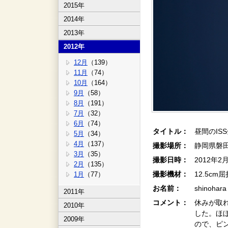
2015年
2014年
2013年
2012年
12月
（139）
11月
（74）
10月
（164）
9月
（58）
8月
（191）
7月
（32）
6月
（74）
タイトル：
昼間のIS
5月
（34）
4月
（137）
撮影場所：
静岡県磐
3月
（35）
撮影日時：
2012年2
2月
（135）
撮影機材：
12.5cm
1月
（77）
お名前：
shinohar
2011年
コメント：
休みが取
2010年
した。ほ
2009年
ので、ピ