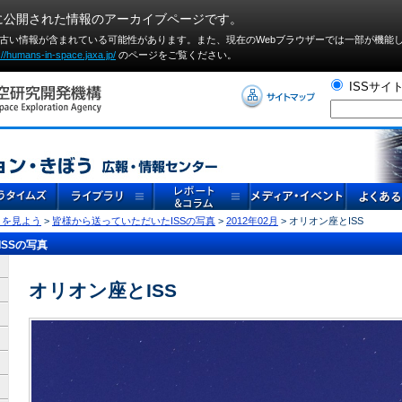
に公開された情報のアーカイブページです。
や古い情報が含まれている可能性があります。また、現在のWebブラウザーでは⼀部が機能
://humans-in-space.jaxa.jp/
のページをご覧ください。
ISSサイ
」を見よう
>
皆様から送っていただいたISSの写真
>
2012年02月
> オリオン座とISS
SSの写真
オリオン座とISS