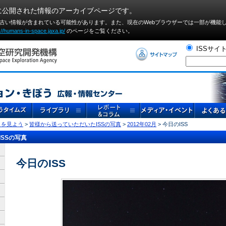
に公開された情報のアーカイブページです。
や古い情報が含まれている可能性があります。また、現在のWebブラウザーでは⼀部が機能
://humans-in-space.jaxa.jp/
のページをご覧ください。
ISSサイ
」を見よう
>
皆様から送っていただいたISSの写真
>
2012年02月
> 今日のISS
SSの写真
今日のISS