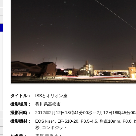
タイトル：
ISSとオリオン座
撮影場所：
香川県高松市
撮影日時：
2012年2月12日18時41分00秒～2月12日18時45分0
撮影機材：
EOS kiss4, EF-S10-20, F3.5-4.5, 焦点10mm, F8.0,
秒, コンポジット