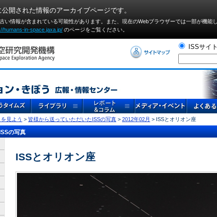
に公開された情報のアーカイブページです。
や古い情報が含まれている可能性があります。また、現在のWebブラウザーでは⼀部が機能
://humans-in-space.jaxa.jp/
のページをご覧ください。
ISSサイ
」を見よう
>
皆様から送っていただいたISSの写真
>
2012年02月
> ISSとオリオン座
SSの写真
ISSとオリオン座