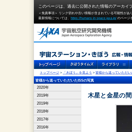
このページは、過去に公開された情報のアーカイ
＜免責事項＞ リンク切れや古い情報が含まれている可能性があ
最新情報については、
https://humans-in-space.jaxa.jp/
のページ
トップページ
>
「きぼう」を見よう
>
皆様から送っていただいた
皆様から送っていただいたISSの写真
2020年
木星と金星の間
2019年
2019年
2018年
2017年
2016年