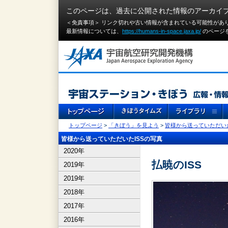
このページは、過去に公開された情報のアーカイ
＜免責事項＞ リンク切れや古い情報が含まれている可能性があ
最新情報については、
https://humans-in-space.jaxa.jp/
のページ
トップページ
>
「きぼう」を見よう
>
皆様から送っていただいた
皆様から送っていただいたISSの写真
2020年
払暁のISS
2019年
2019年
2018年
2017年
2016年