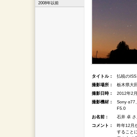
2008年以前
タイトル：
払暁のISS
撮影場所：
栃木県大
撮影日時：
2012年2
撮影機材：
Sony α
F5.0
お名前：
石井 卓 
コメント：
昨年12月
すること