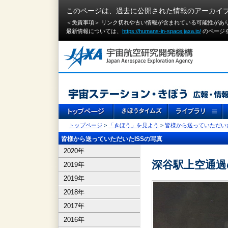
このページは、過去に公開された情報のアーカイ
＜免責事項＞ リンク切れや古い情報が含まれている可能性があ
最新情報については、
https://humans-in-space.jaxa.jp/
のページ
トップページ
>
「きぼう」を見よう
>
皆様から送っていただいた
皆様から送っていただいたISSの写真
2020年
深谷駅上空通過の
2019年
2019年
2018年
2017年
2016年