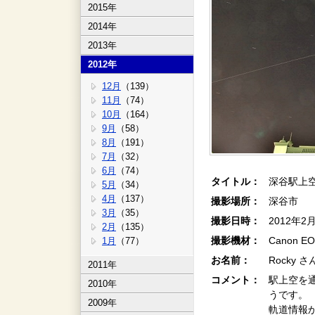
2015年
2014年
2013年
2012年
12月
（139）
11月
（74）
10月
（164）
9月
（58）
8月
（191）
7月
（32）
6月
（74）
タイトル：
深谷駅上空
5月
（34）
4月
（137）
撮影場所：
深谷市
3月
（35）
撮影日時：
2012年2
2月
（135）
撮影機材：
Canon EO
1月
（77）
お名前：
Rocky さ
2011年
コメント：
駅上空を
2010年
うです。
2009年
軌道情報