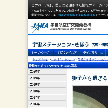
このページは、過去に公開された情報のアーカイ
＜免責事項＞ リンク切れや古い情報が含まれている可能性があ
最新情報については、
https://humans-in-space.jaxa.jp/
のページ
トップページ
>
「きぼう」を見よう
>
皆様から送っていただいた
皆様から送っていただいたISSの写真
2020年
獅子座を過ぎるI
2019年
2019年
2018年
2017年
2016年