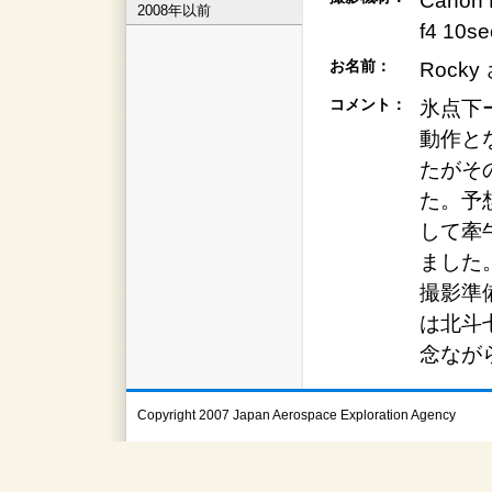
Canon 
2008年以前
f4 10s
お名前：
Rocky
コメント：
氷点下
動作と
たがそ
た。予
して牽
ました
撮影準
は北斗
念なが
Copyright 2007 Japan Aerospace Exploration Agency