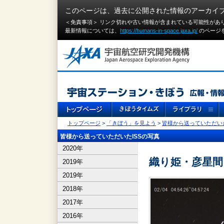
このページは、過去に公開された情報のアーカイ
＜免責事項＞ リンク切れや古い情報が含まれている可能性があ
最新情報については、
https://humans-in-space.jaxa.jp/
のページ
トップページ
>
「きぼう」を見よう
>
皆様から送っていただいた
皆様から送っていただいたISSの写真
2020年
織り姫・彦星間
2019年
2019年
2018年
2017年
2016年