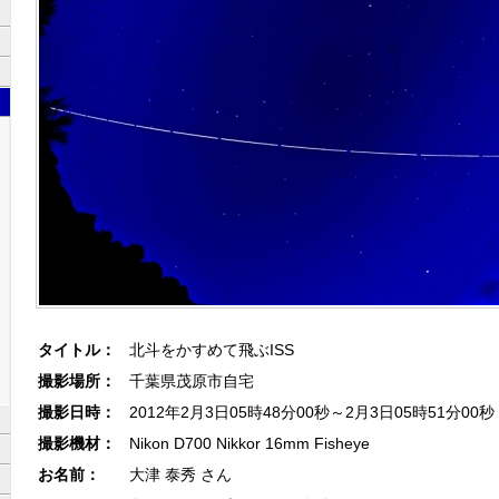
タイトル：
北斗をかすめて飛ぶISS
撮影場所：
千葉県茂原市自宅
撮影日時：
2012年2月3日05時48分00秒～2月3日05時51分00秒
撮影機材：
Nikon D700 Nikkor 16mm Fisheye
お名前：
大津 泰秀 さん