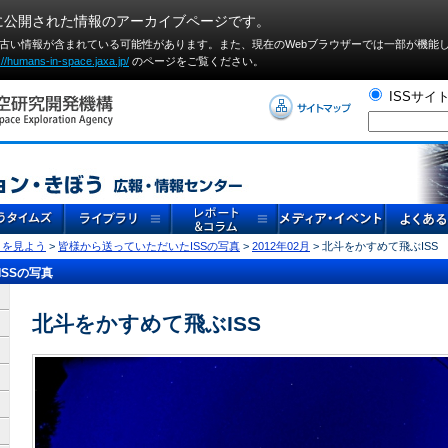
に公開された情報のアーカイブページです。
や古い情報が含まれている可能性があります。また、現在のWebブラウザーでは⼀部が機能
://humans-in-space.jaxa.jp/
のページをご覧ください。
ISSサイ
」を見よう
>
皆様から送っていただいたISSの写真
>
2012年02月
> 北斗をかすめて飛ぶISS
SSの写真
北斗をかすめて飛ぶISS