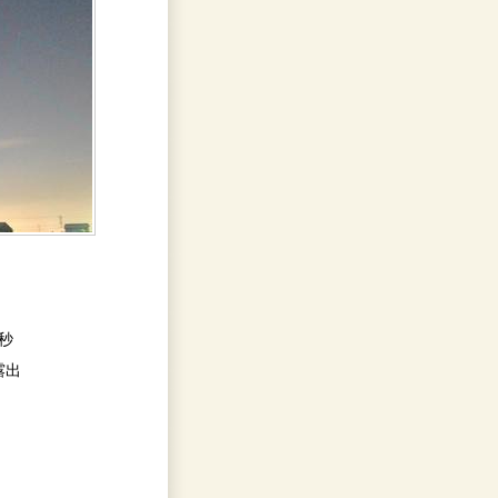
0秒
間露出