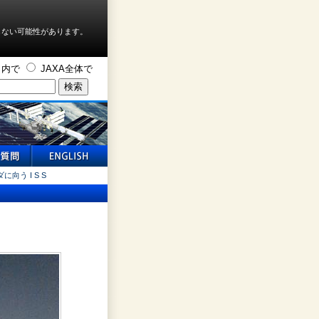
しない可能性があります。
ト内で
JAXA全体で
向う I S S