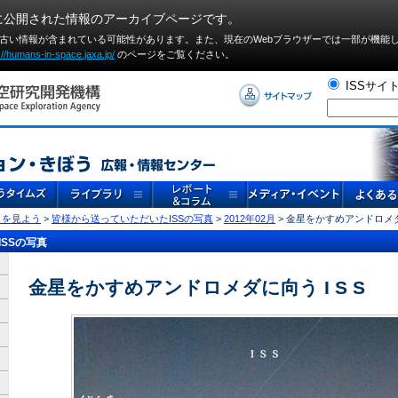
に公開された情報のアーカイブページです。
や古い情報が含まれている可能性があります。また、現在のWebブラウザーでは⼀部が機能
://humans-in-space.jaxa.jp/
のページをご覧ください。
ISSサイ
」を見よう
>
皆様から送っていただいたISSの写真
>
2012年02月
> 金星をかすめアンドロメダに
SSの写真
金星をかすめアンドロメダに向う I S S