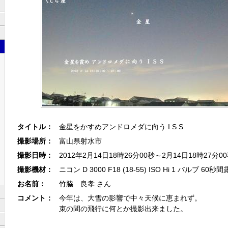
タイトル：
金星をかすめアンドロメダに向う I S S
撮影場所：
富山県射水市
撮影日時：
2012年2月14日18時26分00秒～2月14日18時27分0
撮影機材：
ニコン D 3000 F18 (18-55) ISO Hi 1 バルブ 60秒
お名前：
竹脇 良孝 さん
コメント：
今年は、大雪の影響で中々天候に恵まれず。
束の間の飛行に何とか撮影出来ました。