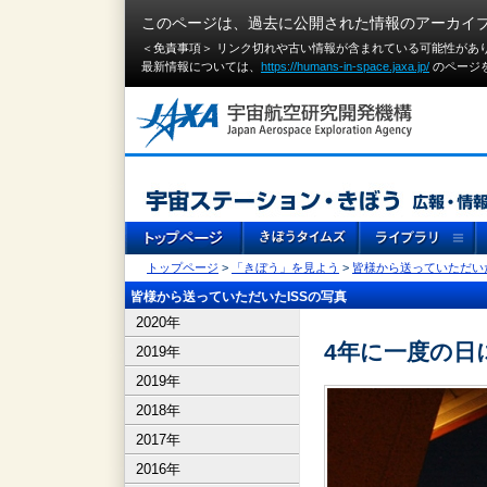
このページは、過去に公開された情報のアーカイ
＜免責事項＞ リンク切れや古い情報が含まれている可能性があ
最新情報については、
https://humans-in-space.jaxa.jp/
のページ
トップページ
>
「きぼう」を見よう
>
皆様から送っていただいた
皆様から送っていただいたISSの写真
2020年
4年に一度の日
2019年
2019年
2018年
2017年
2016年