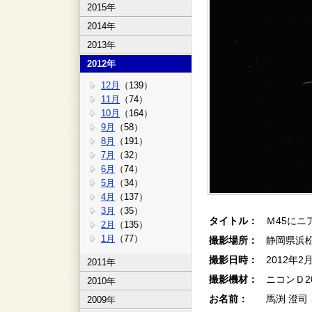
2015年
2014年
2013年
2012年
12月
（139）
11月
（74）
10月
（164）
9月
（58）
8月
（191）
7月
（32）
6月
（74）
5月
（34）
4月
（137）
3月
（35）
タイトル：
Ｍ45にニ
2月
（135）
1月
（77）
撮影場所：
静岡県浜
撮影日時：
2012年2
2011年
撮影機材：
ニコンＤ2
2010年
お名前：
馬渕 澄司
2009年