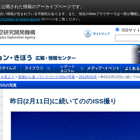
に公開された情報のアーカイブページです。
や古い情報が含まれている可能性があります。また、現在のWebブラウザーでは⼀部が機能
://humans-in-space.jaxa.jp/
のページをご覧ください。
ISSサイ
」を見よう
>
皆様から送っていただいたISSの写真
>
2012年02月
> 昨日(2月11日)に続いての
SSの写真
昨日(2月11日)に続いてののISS撮り