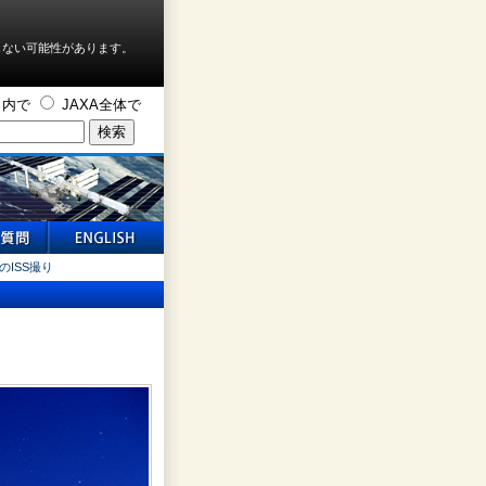
しない可能性があります。
ト内で
JAXA全体で
のISS撮り