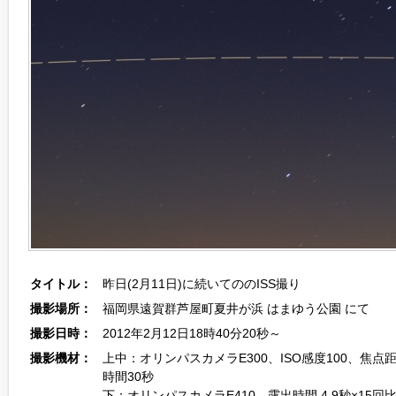
タイトル：
昨日(2月11日)に続いてののISS撮り
撮影場所：
福岡県遠賀群芦屋町夏井が浜 はまゆう公園 にて
撮影日時：
2012年2月12日18時40分20秒～
撮影機材：
上中：オリンパスカメラE300、ISO感度100、焦点
時間30秒
下：オリンパスカメラE410、露出時間 4.9秒×15回