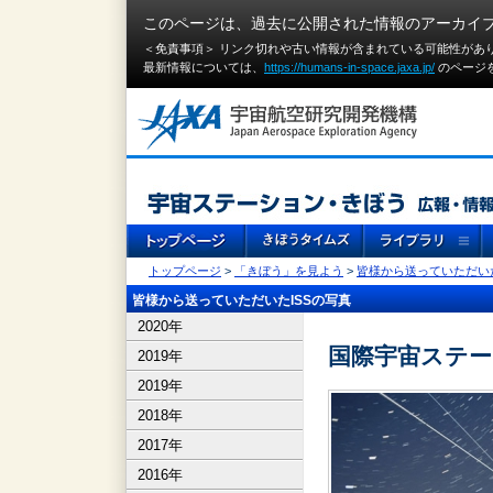
このページは、過去に公開された情報のアーカイ
＜免責事項＞ リンク切れや古い情報が含まれている可能性があ
最新情報については、
https://humans-in-space.jaxa.jp/
のページ
トップページ
>
「きぼう」を見よう
>
皆様から送っていただいた
皆様から送っていただいたISSの写真
2020年
国際宇宙ステー
2019年
2019年
2018年
2017年
2016年