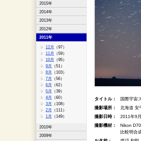
2015年
2014年
2013年
2012年
2011年
12月
（97）
11月
（59）
10月
（95）
9月
（51）
8月
（103）
7月
（56）
6月
（62）
5月
（39）
4月
（60）
タイトル：
国際宇宙
3月
（108）
撮影場所：
北海道 安
2月
（111）
1月
（149）
撮影日時：
2011年9
撮影機材：
Nikon D7
2010年
比較明合成 
2009年
お名前：
渡辺 和郎