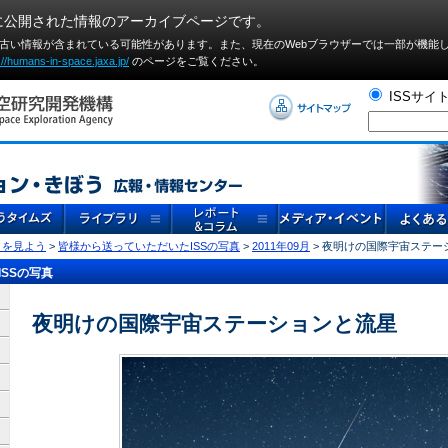
に公開された情報のアーカイブページです。
や古い情報が含まれている可能性があります。また、現在のWebブラウザーでは⼀部が機能
://humans-in-space.jaxa.jp/
のページをご覧ください。
ISSサイ
」を見よう
>
皆様から送っていただいたISSの写真
>
2011年09月
> 夜明けの国際宇宙ステー
SSの写真
夜明けの国際宇宙ステーションと流星