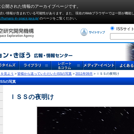
に公開された情報のアーカイブページです。
や古い情報が含まれている可能性があります。また、現在のWebブラウザーでは⼀部が機能
://humans-in-space.jaxa.jp/
のページをご覧ください。
ISSサイ
」を見よう
>
皆様から送っていただいたISSの写真
>
2011年09月
> ＩＳＳの夜明け
SSの写真
ＩＳＳの夜明け