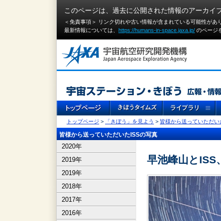
このページは、過去に公開された情報のアーカイ
＜免責事項＞ リンク切れや古い情報が含まれている可能性があ
最新情報については、
https://humans-in-space.jaxa.jp/
のページ
トップページ
>
「きぼう」を見よう
>
皆様から送っていただいた
皆様から送っていただいたISSの写真
2020年
早池峰山とIS
2019年
2019年
2018年
2017年
2016年