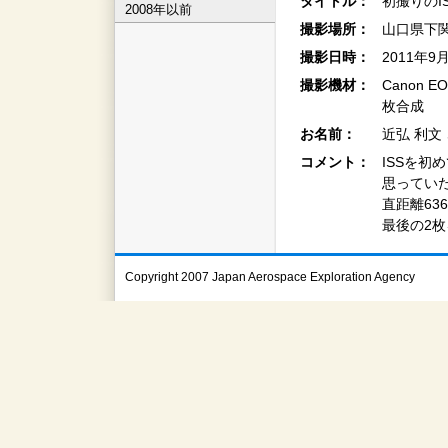
タイトル：
初撮りのI
2008年以前
撮影場所：
山口県下
撮影日時：
2011年9
撮影機材：
Canon 
枚合成
お名前：
近弘 利文
コメント：
ISSを初
思ってい
直距離63
最後の2
Copyright 2007 Japan Aerospace Exploration Agency