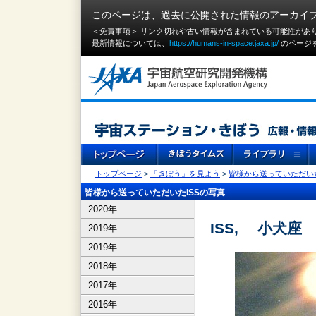
このページは、過去に公開された情報のアーカイ
＜免責事項＞ リンク切れや古い情報が含まれている可能性があ
最新情報については、
https://humans-in-space.jaxa.jp/
のページ
トップページ
>
「きぼう」を見よう
>
皆様から送っていただいた
皆様から送っていただいたISSの写真
2020年
ISS, 小犬
2019年
2019年
2018年
2017年
2016年