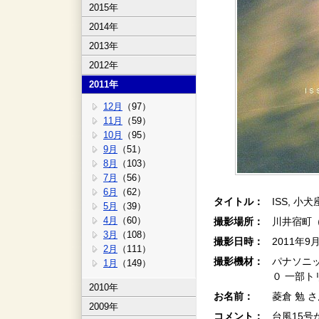
2015年
2014年
2013年
2012年
2011年
12月
（97）
11月
（59）
10月
（95）
9月
（51）
8月
（103）
7月
（56）
6月
（62）
タイトル：
ISS, 
5月
（39）
4月
（60）
撮影場所：
川井宿町
3月
（108）
撮影日時：
2011年9
2月
（111）
撮影機材：
パナソニッ
1月
（149）
０ 一部ト
2010年
お名前：
菱倉 勉 
2009年
コメント：
台風15