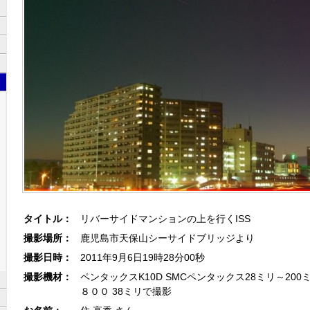
タイトル：
リバーサイドマンションの上を行くISS
撮影場所：
鹿児島市天保山シーサイドブリッジより
撮影日時：
2011年9月6日19時28分00秒
撮影機材：
ペンタックスK10D SMCペンタックス28ミリ～200ミリ 
８００ 38ミリで撮影