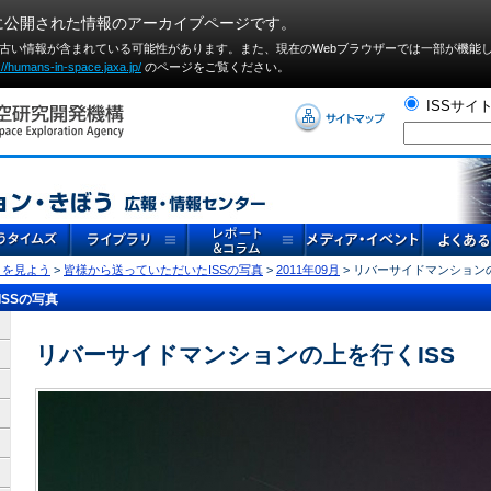
に公開された情報のアーカイブページです。
や古い情報が含まれている可能性があります。また、現在のWebブラウザーでは⼀部が機能
://humans-in-space.jaxa.jp/
のページをご覧ください。
ISSサイ
」を見よう
>
皆様から送っていただいたISSの写真
>
2011年09月
> リバーサイドマンションの
SSの写真
リバーサイドマンションの上を行くISS