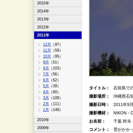
2015年
2014年
2013年
2012年
2011年
12月
（97）
11月
（59）
10月
（95）
9月
（51）
8月
（103）
7月
（56）
6月
（62）
5月
（39）
タイトル：
石垣島での
4月
（60）
撮影場所：
沖縄県石
3月
（108）
2月
（111）
撮影日時：
2011年9
1月
（149）
撮影機材：
NIKON－
2010年
お名前：
千葉 幹夫
2009年
コメント：
雲がかか