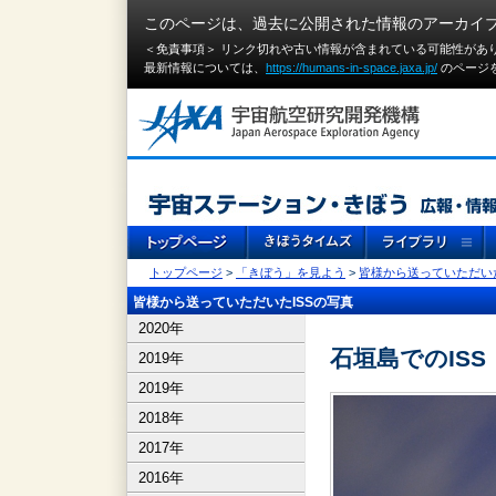
このページは、過去に公開された情報のアーカイ
＜免責事項＞ リンク切れや古い情報が含まれている可能性があ
最新情報については、
https://humans-in-space.jaxa.jp/
のページ
トップページ
>
「きぼう」を見よう
>
皆様から送っていただいた
皆様から送っていただいたISSの写真
2020年
石垣島でのISS
2019年
2019年
2018年
2017年
2016年