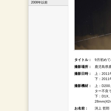
2008年以前
タイトル：
9月初めて
撮影場所：
鹿児島県
撮影日時：
上：2011
下：2011
撮影機材：
上：D20
ター不良で
下：D1X
28mm(4
お名前：
渕上 哲郎