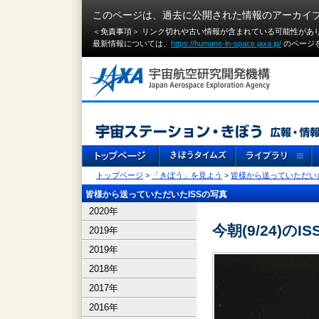
このページは、過去に公開された情報のアーカイ
＜免責事項＞ リンク切れや古い情報が含まれている可能性があ
最新情報については、
https://humans-in-space.jaxa.jp/
のページ
トップページ
>
「きぼう」を見よう
>
皆様から送っていただいた
皆様から送っていただいたISSの写真
2020年
今朝(9/24)のIS
2019年
2019年
2018年
2017年
2016年