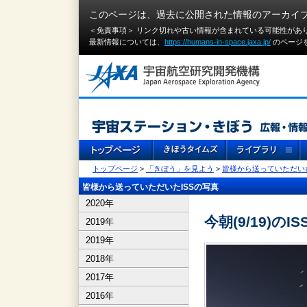
このページは、過去に公開された情報のアーカイ
＜免責事項＞ リンク切れや古い情報が含まれている可能性があ
最新情報については、
https://humans-in-space.jaxa.jp/
のページ
トップページ
>
「きぼう」を見よう
>
皆様から送っていただいた
皆様から送っていただいたISSの写真
2020年
今朝(9/19)のIS
2019年
2019年
2018年
2017年
2016年