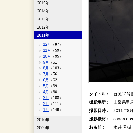
2015年
2014年
2013年
2012年
2011年
12月
（97）
11月
（59）
10月
（95）
9月
（51）
8月
（103）
7月
（56）
6月
（62）
5月
（39）
4月
（60）
タイトル：
台風12号
3月
（108）
撮影場所：
山梨県甲
2月
（111）
1月
（149）
撮影日時：
2011年9
撮影機材：
canon eos
2010年
お名前：
永井 秀樹
2009年