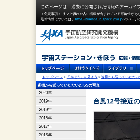
このページは、過去に公開された情報のアーカイ
＜免責事項＞ リンク切れや古い情報が含まれている可能性があ
最新情報については、
https://humans-in-space.jaxa.jp/
のページ
トップページ
>
「きぼう」を見よう
>
皆様から送っていただいた
皆様から送っていただいたISSの写真
2020年
台風12号接近
2019年
2019年
2018年
2017年
2016年